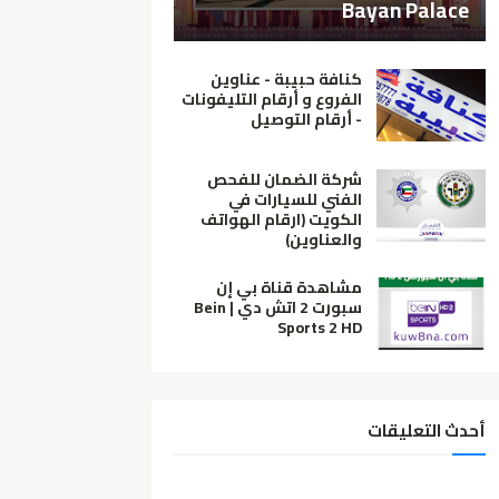
Bayan Palace
كنافة حبيبة - عناوين
الفروع و أرقام التليفونات
- أرقام التوصيل
شركة الضمان للفحص
الفني للسيارات في
الكويت (ارقام الهواتف
والعناوين)
مشاهدة قناة بي إن
سبورت 2 اتش دي | Bein
Sports 2 HD
أحدث التعليقات